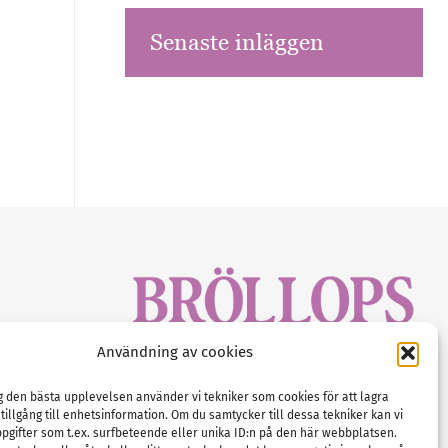
Senaste inläggen
sbrev!
Användning av cookies
magasinet
Gustaf Mattssons väg 2, 451 50 Uddevalla
Tel :
0522-68 11 90
ig den bästa upplevelsen använder vi tekniker som cookies för att lagra
 tillgång till enhetsinformation. Om du samtycker till dessa tekniker kan vi
E-post:
info@nordicbridalmedia.com
pgifter som t.ex. surfbeteende eller unika ID:n på den här webbplatsen.