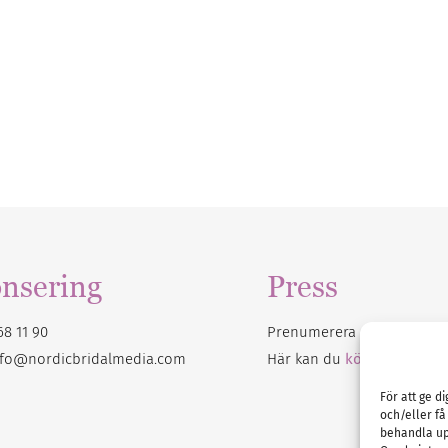
nsering
Press
68 11 90
Prenumerera på vårt
nyhet
nfo@nordicbridalmedia.com
Här kan du
köpa Bröllops
För att ge d
och/eller få
behandla up