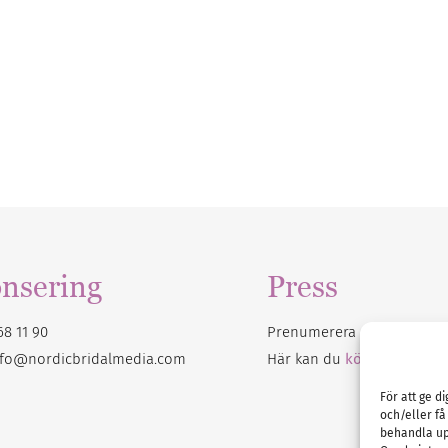
nsering
Press
68 11 90
Prenumerera på vårt
nyhet
nfo@nordicbridalmedia.com
Här kan du
köpa Bröllops
För att ge d
och/eller få
behandla up