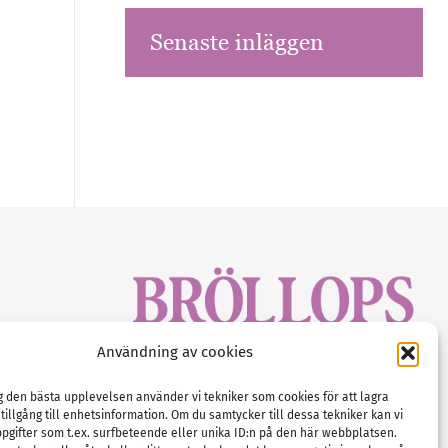
Senaste inläggen
sbrev!
Användning av cookies
magasinet
Gustaf Mattssons väg 2, 451 50 Uddevalla
Tel :
0522-68 11 90
ig den bästa upplevelsen använder vi tekniker som cookies för att lagra
 tillgång till enhetsinformation. Om du samtycker till dessa tekniker kan vi
E-post:
info@nordicbridalmedia.com
pgifter som t.ex. surfbeteende eller unika ID:n på den här webbplatsen.